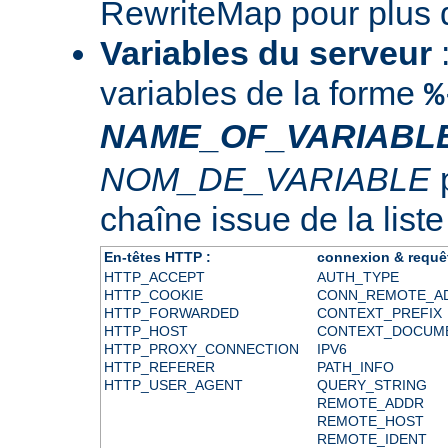
RewriteMap
pour plus d
Variables du serveur
:
variables de la forme
%
NAME_OF_VARIABL
NOM_DE_VARIABLE
p
chaîne issue de la liste
En-têtes HTTP :
connexion & requê
HTTP_ACCEPT
AUTH_TYPE
HTTP_COOKIE
CONN_REMOTE_A
HTTP_FORWARDED
CONTEXT_PREFIX
HTTP_HOST
CONTEXT_DOCUM
HTTP_PROXY_CONNECTION
IPV6
HTTP_REFERER
PATH_INFO
HTTP_USER_AGENT
QUERY_STRING
REMOTE_ADDR
REMOTE_HOST
REMOTE_IDENT