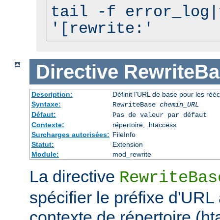
tail -f error_log|
'[rewrite:'
Directive
RewriteBa
Description:
Définit l'URL de base pour les rééc
Syntaxe:
RewriteBase
chemin_URL
Défaut:
Pas de valeur par défaut
Contexte:
répertoire, .htaccess
Surcharges autorisées:
FileInfo
Statut:
Extension
Module:
mod_rewrite
La directive
RewriteBas
spécifier le préfixe d'URL 
contexte de répertoire (ht