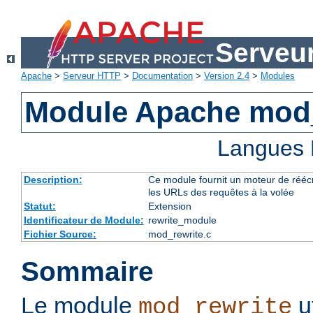
Serveu
Apache
>
Serveur HTTP
>
Documentation
>
Version 2.4
>
Modules
Module Apache mod_
Langues 
Description:
Ce module fournit un moteur de réécr
les URLs des requêtes à la volée
Statut:
Extension
Identificateur de Module:
rewrite_module
Fichier Source:
mod_rewrite.c
Sommaire
Le module
u
mod_rewrite