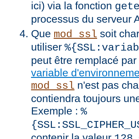
ici) via la fonction
get
processus du serveur 
Que
soit cha
mod_ssl
utiliser
%{SSL:variab
peut être remplacé par
variable d'environnem
n'est pas cha
mod_ssl
contiendra toujours un
Exemple :
%
{SSL:SSL_CIPHER_U
contenir la valeur
.
128