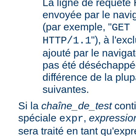
La ligne de requêt
envoyée par le navi
(par exemple, "
GET 
"), à l'ex
HTTP/1.1
ajouté par le navigat
pas été déséchappée
différence de la plup
suivantes.
Si la
chaîne_de_test
conti
spéciale
,
expressi
expr
sera traité en tant qu'exp