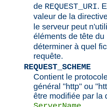
de
. 
REQUEST_URI
valeur de la directiv
le serveur peut n'uti
éléments de tête du
déterminer à quel fi
requête.
REQUEST_SCHEME
Contient le protocol
général "http" ou "ht
être modifiée par la 
.
ServerName