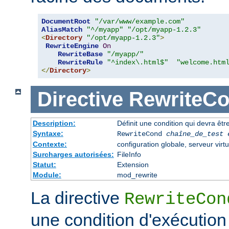
DocumentRoot
"/var/www/example.com"
AliasMatch
"^/myapp"
"/opt/myapp-1.2.3"
<
Directory
"/opt/myapp-1.2.3"
>
RewriteEngine
On
RewriteBase
"/myapp/"
RewriteRule
"^index\.html$"
"welcome.htm
</
Directory
>
Directive
RewriteC
Description:
Définit une condition qui devra être
Syntaxe:
RewriteCond
chaîne_de_test
Contexte:
configuration globale, serveur virtu
Surcharges autorisées:
FileInfo
Statut:
Extension
Module:
mod_rewrite
La directive
RewriteCon
une condition d'exécution