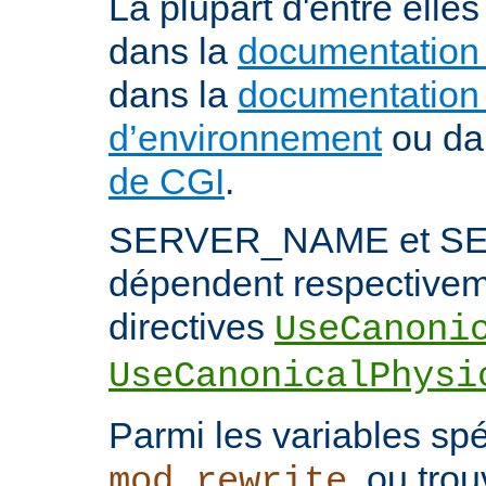
La plupart d'entre ell
dans la
documentation
dans la
documentation 
d’environnement
ou da
de CGI
.
SERVER_NAME et S
dépendent respectivem
directives
UseCanoni
UseCanonicalPhysi
Parmi les variables spé
, ou trou
mod_rewrite