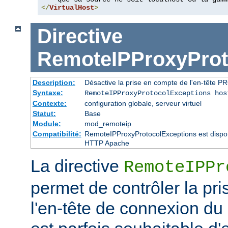
</
VirtualHost
>
Directive
RemoteIPProxyProt
Description:
Désactive la prise en compte de l'en-tête P
Syntaxe:
RemoteIPProxyProtocolExceptions hos
Contexte:
configuration globale, serveur virtuel
Statut:
Base
Module:
mod_remoteip
Compatibilité:
RemoteIPProxyProtocolExceptions est disponi
HTTP Apache
La directive
RemoteIPPr
permet de contrôler la pr
l'en-tête de connexion du