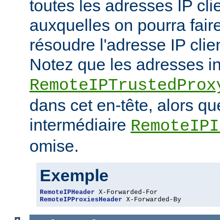
toutes les adresses IP cli
auxquelles on pourra fair
résoudre l'adresse IP clie
Notez que les adresses i
RemoteIPTrustedProx
dans cet en-tête, alors q
intermédiaire
RemoteIPI
omise.
Exemple
RemoteIPHeader
RemoteIPProxiesHeader
 X-Forwarded-By