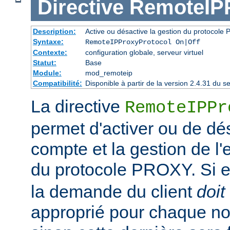
Directive
RemoteIPP
Description:
Active ou désactive la gestion du protocol
Syntaxe:
RemoteIPProxyProtocol On|Off
Contexte:
configuration globale, serveur virtuel
Statut:
Base
Module:
mod_remoteip
Compatibilité:
Disponible à partir de la version 2.4.31 du
La directive
RemoteIPPr
permet d'activer ou de dés
compte et la gestion de l
du protocole PROXY. Si el
la demande du client
doit
approprié pour chaque no