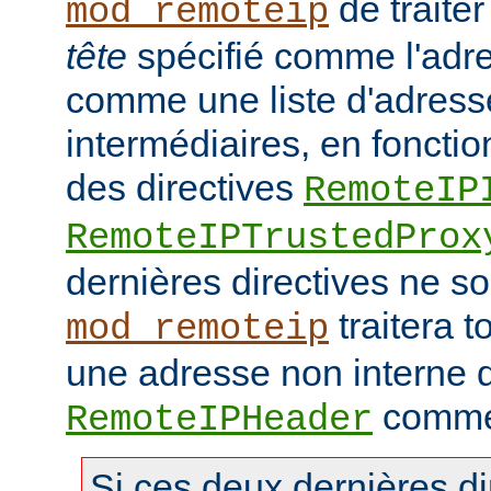
de traiter
mod_remoteip
tête
spécifié comme l'adre
comme une liste d'adresse
intermédiaires, en fonctio
des directives
RemoteIP
RemoteIPTrustedProx
dernières directives ne so
traitera t
mod_remoteip
une adresse non interne d
comme 
RemoteIPHeader
Si ces deux dernières di