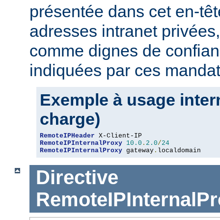
présentée dans cet en-têt
adresses intranet privées
comme dignes de confianc
indiquées par ces mandat
Exemple à usage intern
charge)
RemoteIPHeader
RemoteIPInternalProxy
10.0
.
2.0
/
24
RemoteIPInternalProxy
 gateway
.
localdomain
Directive
RemoteIPInternalPr