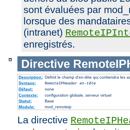
sont évaluées par mod_
lorsque des mandataires
(intranet)
RemoteIPInt
enregistrés.
Directive
RemoteIP
Description:
Définit le champ d'en-tête qui contiendra les a
Syntaxe:
RemoteIPHeader
en-tête
Défaut:
none
Contexte:
configuration globale, serveur virtuel
Statut:
Base
Module:
mod_remoteip
La directive
RemoteIPHe