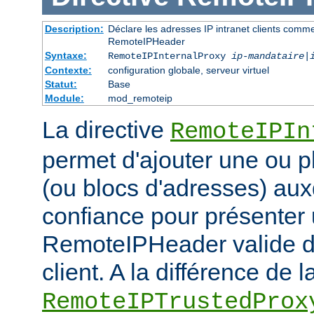
Description:
Déclare les adresses IP intranet clients comm
RemoteIPHeader
Syntaxe:
RemoteIPInternalProxy
ip-mandataire
|
Contexte:
configuration globale, serveur virtuel
Statut:
Base
Module:
mod_remoteip
La directive
RemoteIPIn
permet d'ajouter une ou p
(ou blocs d'adresses) aux
confiance pour présenter 
RemoteIPHeader valide de
client. A la différence de l
RemoteIPTrustedProx