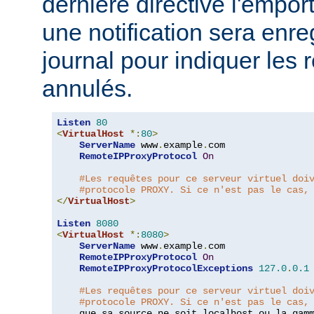
dernière directive l'emport
une notification sera enre
journal pour indiquer les 
annulés.
Listen
80
<
VirtualHost
*:
80
>
ServerName
 www
.
example
.
com

RemoteIPProxyProtocol
On
#Les requêtes pour ce serveur virtuel doi
#protocole PROXY. Si ce n'est pas le cas,
</
VirtualHost
>
Listen
8080
<
VirtualHost
*:
8080
>
ServerName
 www
.
example
.
com

RemoteIPProxyProtocol
On
RemoteIPProxyProtocolExceptions
127.0
.
0.1
#Les requêtes pour ce serveur virtuel doi
#protocole PROXY. Si ce n'est pas le cas,
    que sa source ne soit localhost ou la gam