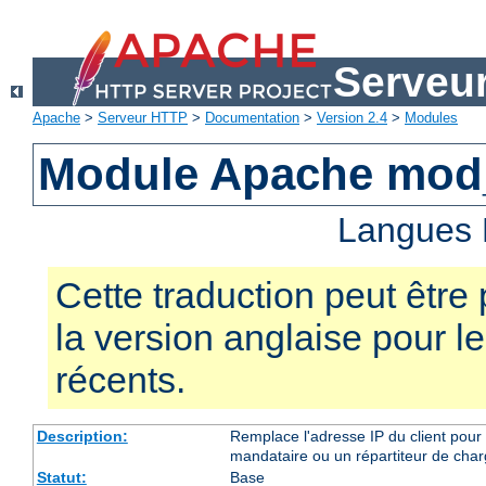
Serveu
Apache
>
Serveur HTTP
>
Documentation
>
Version 2.4
>
Modules
Module Apache mod
Langues 
Cette traduction peut être 
la version anglaise pour 
récents.
Description:
Remplace l'adresse IP du client pour 
mandataire ou un répartiteur de charg
Statut:
Base