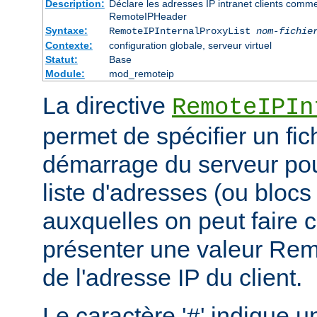
Description:
Déclare les adresses IP intranet clients comm
RemoteIPHeader
Syntaxe:
RemoteIPInternalProxyList
nom-fichie
Contexte:
configuration globale, serveur virtuel
Statut:
Base
Module:
mod_remoteip
La directive
RemoteIPIn
permet de spécifier un fic
démarrage du serveur pou
liste d'adresses (ou blocs
auxquelles on peut faire 
présenter une valeur Re
de l'adresse IP du client.
Le caractère '
' indique u