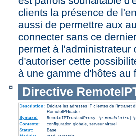
est parfois souhaitable d'
clients la présence de l'
aussi de permettre aux au
connecter sans ce dernier.
permet à l'administrateur
d'autoriser cette possibili
à une gamme d'hôtes au 
Directive
RemoteIP
Description:
Déclare les adresses IP clientes de l'intranet 
RemoteIPHeader
Syntaxe:
RemoteIPTrustedProxy
ip-mandataire
|
i
Contexte:
configuration globale, serveur virtuel
Statut:
Base
Module:
mod_remoteip