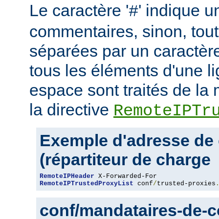
Le caractère '
' indique u
#
commentaires, sinon, tout
séparées par un caractère
tous les éléments d'une l
espace sont traités de l
la directive
RemoteIPTr
Exemple d'adresse de 
(répartiteur de charge
RemoteIPHeader
RemoteIPTrustedProxyList
 conf
/
trusted-proxies
conf/mandataires-de-co