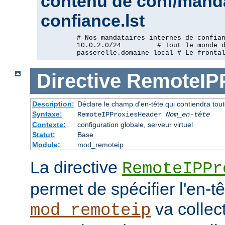
contenu de conf/manda
confiance.lst
         # Nos mandataires internes de confian
         10.0.2.0/24         # Tout le monde d
         passerelle.domaine-local # Le fronta
Directive
RemoteIP
Description:
Déclare le champ d'en-tête qui contiendra tout
Syntaxe:
RemoteIPProxiesHeader
Nom_en-tête
Contexte:
configuration globale, serveur virtuel
Statut:
Base
Module:
mod_remoteip
La directive
RemoteIPPr
permet de spécifier l'en-t
va collect
mod_remoteip