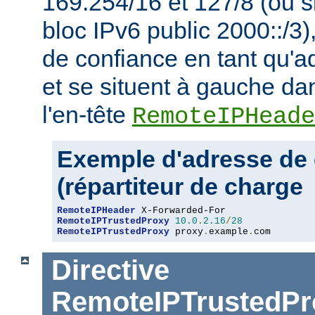
169.254/16 et 127/8 (ou s
bloc IPv6 public 2000::/3)
de confiance en tant qu'a
et se situent à gauche da
l'en-tête
RemoteIPHeade
Exemple d'adresse de 
(répartiteur de charge
RemoteIPHeader
RemoteIPTrustedProxy
10.0
.
2.16
/
28
RemoteIPTrustedProxy
 proxy
.
example
.
com
Directive
RemoteIPTrustedPr