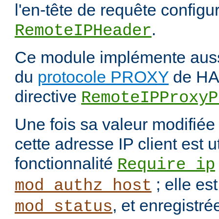
l'en-tête de requête configur
.
RemoteIPHeader
Ce module implémente aussi
du
protocole PROXY
de HAP
directive
RemoteIPProxyP
Une fois sa valeur modifié
cette adresse IP client est u
fonctionnalité
Require ip
; elle es
mod_authz_host
, et enregistré
mod_status