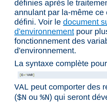
définies après le traitemen
annulant par la-même ce
défini. Voir le
document su
d'environnement
pour plus
fonctionnement des varia
d'environnement.
La syntaxe complète pour
[
E
=!
VAR
]
peut comporter des ré
VAL
(
ou
) qui seront dé
$N
%N