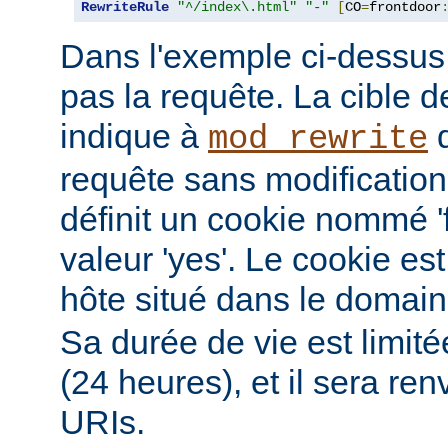
RewriteRule
"^/index\.html"
"-"
[
CO
=
frontdoor
Dans l'exemple ci-dessus, 
pas la requête. La cible de
indique à
d
mod_rewrite
requête sans modification.
définit un cookie nommé '
valeur 'yes'. Le cookie est
hôte situé dans le domai
Sa durée de vie est limit
(24 heures), et il sera re
URIs.