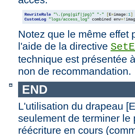
RewriteRule
"\.(png|gif|jpg)"
"-"
[
E
=
image
:
1
]
CustomLog
"logs/access_log"
 combined env
=!
ima
Notez que le même effet p
l'aide de la directive
SetE
technique est présentée à 
non de recommandation.
END
L'utilisation du drapeau 
seulement de terminer le
réécriture en cours (comm