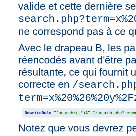
valide et cette dernière 
search.php?term=x%2
ne correspond pas à ce qu
Avec le drapeau B, les p
réencodés avant d'être p
résultante, ce qui fournit 
correcte en
/search.ph
term=x%20%26%20y%2F
RewriteRule
"^search/(.*)$"
"/search.php?term
Notez que vous devrez peu