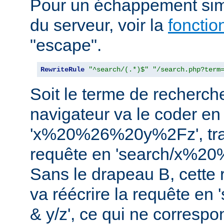
Pour un échappement simi
du serveur, voir la
foncti
"escape".
RewriteRule
"^search/(.*)$"
"/search.php?term
Soit le terme de recherche 
navigateur va le coder en
'x%20%26%20y%2Fz', tra
requête en 'search/x%2
Sans le drapeau B, cette r
va réécrire la requête en
& y/z', ce qui ne corresp