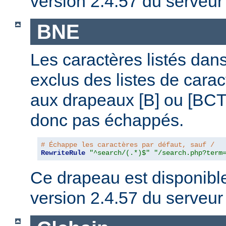
version 2.4.57 du serveu
BNE
Les caractères listés dans
exclus des listes de cara
aux drapeaux [B] ou [BCTL
donc pas échappés.
# Échappe les caractères par défaut, sauf /
RewriteRule
"^search/(.*)$"
"/search.php?term
Ce drapeau est disponible 
version 2.4.57 du serveu