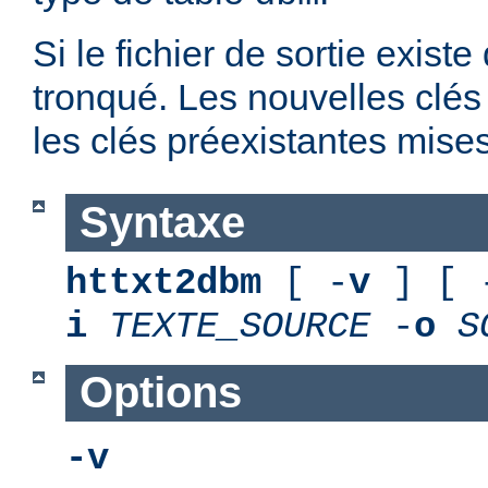
Si le fichier de sortie existe
tronqué. Les nouvelles clés
les clés préexistantes mises
Syntaxe
httxt2dbm
[ -
v
] [ 
i
TEXTE_SOURCE
-
o
S
Options
-v