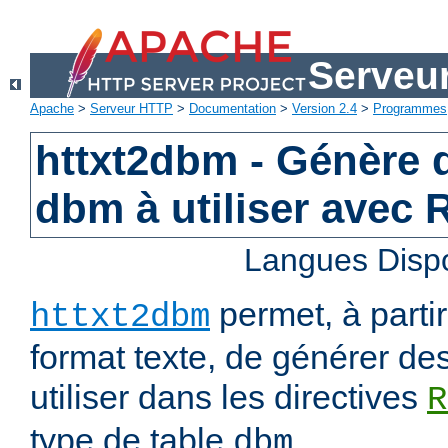
Serveu
Apache
>
Serveur HTTP
>
Documentation
>
Version 2.4
>
Programmes
httxt2dbm - Génère d
dbm à utiliser avec
Langues Disp
permet, à parti
httxt2dbm
format texte, de générer de
utiliser dans les directives
R
type de table
.
dbm