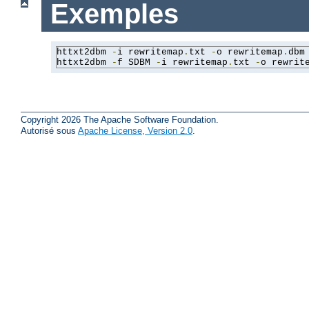
Exemples
httxt2dbm 
-
i rewritemap
.
txt 
-
o rewritemap
.
dbm

httxt2dbm 
-
f SDBM 
-
i rewritemap
.
txt 
-
o rewrit
Copyright 2026 The Apache Software Foundation.
Autorisé sous
Apache License, Version 2.0
.